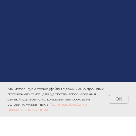
Мы используем cookie (файлы с данными о прошлых
посещениях сайта) для удобства использования
OK
сайта. Я согласен с использованием cookies на
условиях, указанных в
Политике обработки
персональных данных