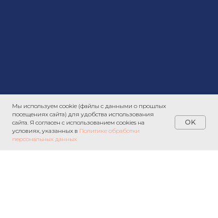
Мы используем cookie (файлы с данными о прошлых
посещениях сайта) для удобства использования
OK
сайта. Я согласен с использованием cookies на
условиях, указанных в
Политике обработки
персональных данных